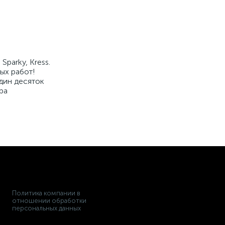
parky, Kress.
ых работ!
дин десяток
ра
Политика компании в
отношении обработки
персональных данных