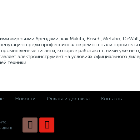
ми мировыми брендами, как Makita, Bosch, Metabo, DeWalt, S
 репутацию среди профессионалов ремонтных и строительн
 промышленные гиганты, которые работают с ними уже не о
тавляет электроинструмент на условиях официального диле
ей техники.
не
Новости
Оплата и доставка
Контакты
нта,
ники в