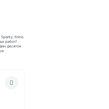
parky, Kress.
ых работ!
дин десяток
ра