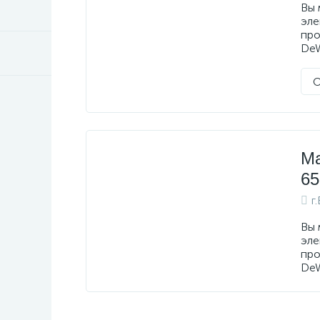
Вы 
эле
про
DeW
О
Ма
65
г
Вы 
эле
про
DeW