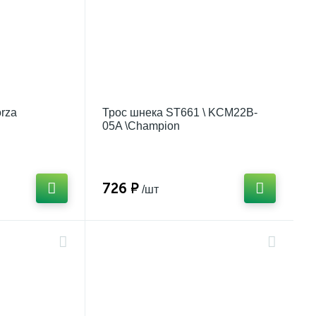
orza
Трос шнека ST661 \ KCM22B-
05A \Champion
726 ₽
/шт