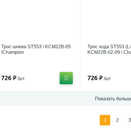
Трос шнека ST553 \ KCM22B-05
Трос хода ST553 (L
\Champion
KCM22B-02-09 \ Ch
726 ₽
726 ₽
/шт
/шт
Показать больш
1
2
3