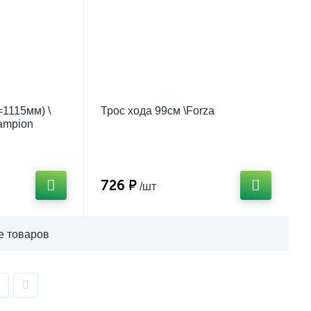
=1115мм) \
Трос хода 99см \Forza
ampion
726 ₽
/шт
е товаров