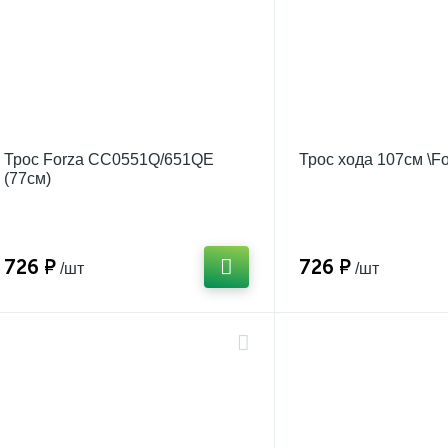
Трос Forza CC0551Q/651QE
Трос хода 107см \F
(77см)
726 ₽
726 ₽
/шт
/шт