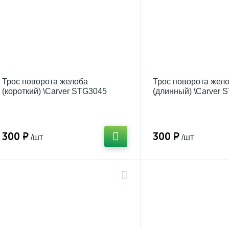
Трос поворота желоба
Трос поворота жел
(короткий) \Carver STG3045
(длинный) \Carver 
300 ₽
300 ₽
/шт
/шт