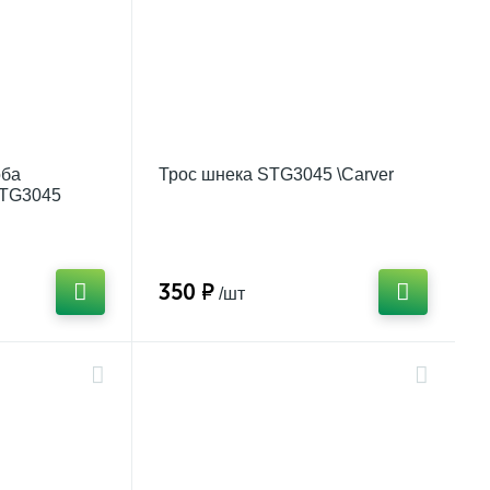
оба
Трос шнека STG3045 \Carver
STG3045
350 ₽
/шт