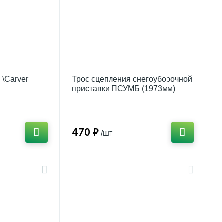
\Carver
Трос сцепления снегоуборочной
приставки ПСУМБ (1973мм)
\Forza
470 ₽
/шт