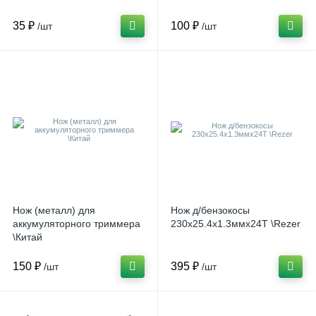
35 ₽
100 ₽
/шт
/шт
Нож (металл) для
Нож д/бензокосы
аккумуляторного триммера
230х25.4х1.3ммх24Т \Rezer
\Китай
150 ₽
395 ₽
/шт
/шт