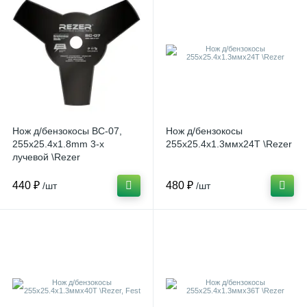
Нож д/бензокосы ВС-07,
Нож д/бензокосы
255х25.4x1.8mm 3-х
255х25.4х1.3ммх24Т \Rezer
лучевой \Rezer
440 ₽
480 ₽
/шт
/шт