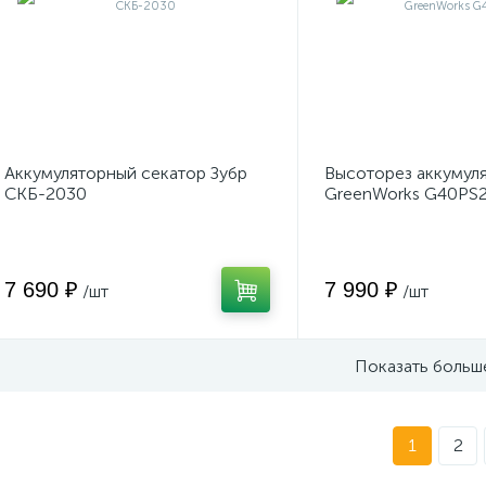
Аккумуляторный секатор Зубр
Высоторез аккумул
СКБ-2030
GreenWorks G40PS
7 690 ₽
7 990 ₽
/шт
/шт
Показать больш
1
2