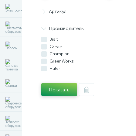
Артикул
Производитель
Brait
Carver
Champion
GreenWorks
Huter
WORX
Зубр
Показать