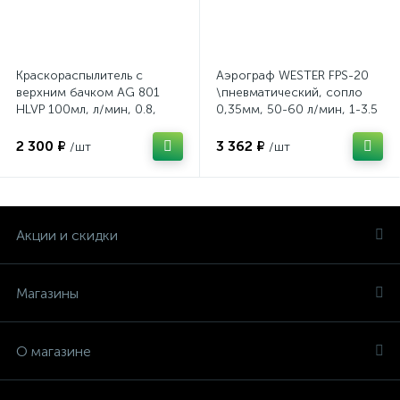
Краскораспылитель с
Аэрограф WESTER FPS-20
верхним бачком AG 801
\пневматический, сопло
HLVP 100мл, л/мин, 0.8,
0,35мм, 50-60 л/мин, 1-3.5
1мм \Stels
Бар
2 300 ₽
3 362 ₽
/шт
/шт
Акции и скидки
Магазины
О магазине