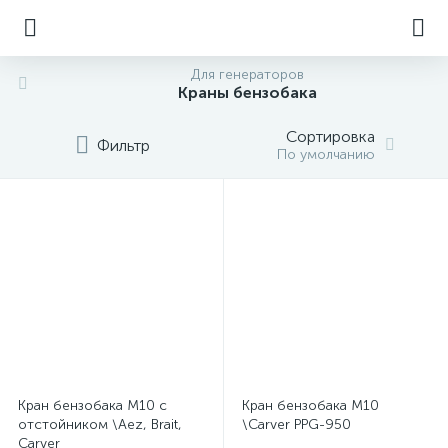
Для генераторов
Краны бензобака
Сортировка
Фильтр
По умолчанию
Кран бензобака М10 с
Кран бензобака М10
отстойником \Aez, Brait,
\Carver PPG-950
Carver