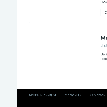
про
О
Ма
г
Вы 
про
Акции и скидки
Магазины
О магази