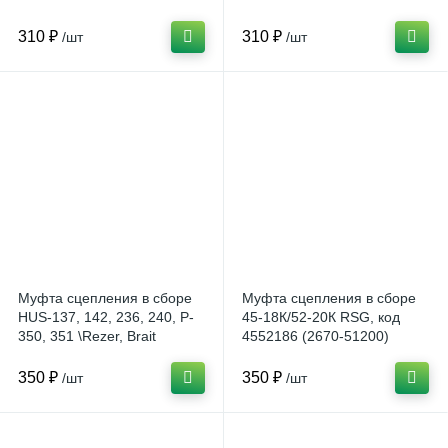
310 ₽
310 ₽
/шт
/шт
Муфта сцепления в сборе
Муфта сцепления в сборе
HUS-137, 142, 236, 240, P-
45-18К/52-20К RSG, код
350, 351 \Rezer, Brait
4552186 (2670-51200)
\Carver
350 ₽
350 ₽
/шт
/шт