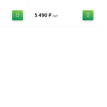
время задержки
5 490 ₽
/шт