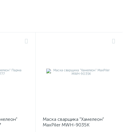
амелеон"
Маска сварщика "Хамелеон"
7
MaxPiler MWH-9035К