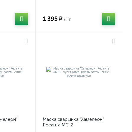
1 395 ₽
/шт
амелеон"
Маска сварщика "Хамелеон"
Ресанта МС-2,
затемнение,
чувствительность, затемнение,