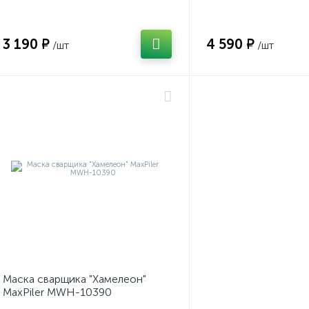
время задержки
время задержки
3 190 ₽
4 590 ₽
/шт
/шт
Маска сварщика "Хамелеон"
MaxPiler MWH-10390