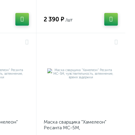
время задержки
2 390 ₽
/шт
амелеон"
Маска сварщика "Хамелеон"
Ресанта МС-5М,
затемнение,
чувствительность, затемнение,