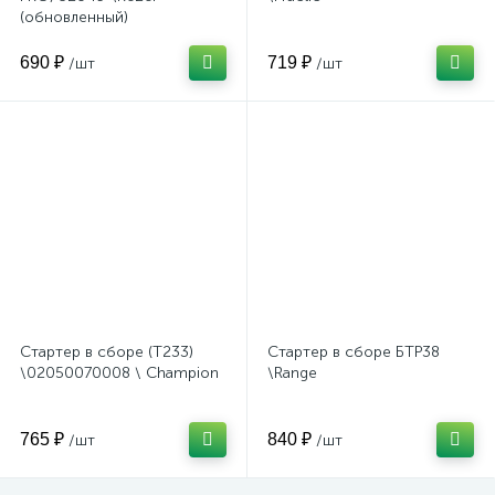
(обновленный)
690 ₽
719 ₽
/шт
/шт
Стартер в сборе (T233)
Стартер в сборе БТР38
\02050070008 \ Champion
\Range
765 ₽
840 ₽
/шт
/шт