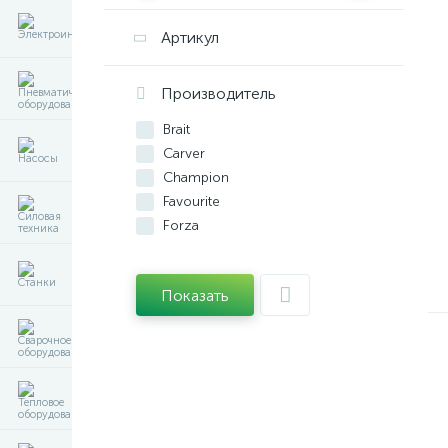
Артикул
Производитель
Brait
Carver
Champion
Favourite
Forza
Huter
MaxPiler
Показать
P.I.T.
Range
STEHER
Verton
Зубр
Парма
Сибртех