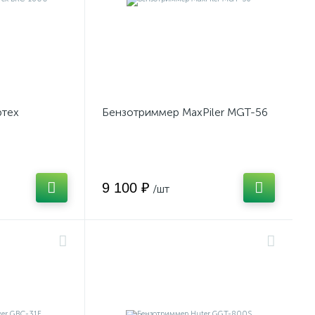
ртех
Бензотриммер MaxPiler MGT-56
9 100 ₽
/шт