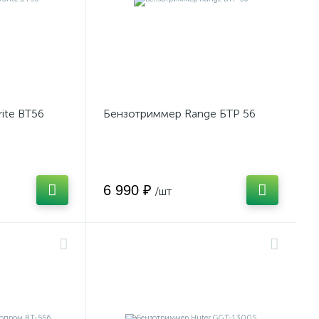
ite BT56
Бензотриммер Range БТР 56
6 990 ₽
/шт