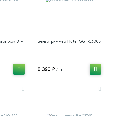
гопром BT-
Бензотриммер Huter GGT-1300S
8 390 ₽
/шт