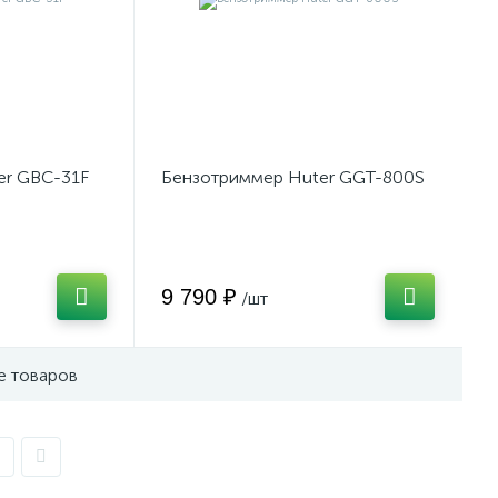
er GBC-31F
Бензотриммер Huter GGT-800S
9 790 ₽
/шт
е товаров