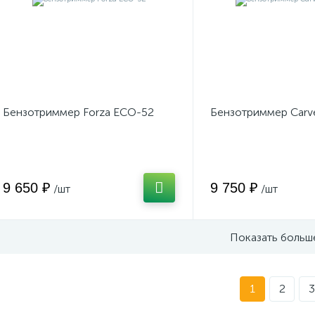
Бензотриммер Forza ECO-52
Бензотриммер Carv
9 650 ₽
9 750 ₽
/шт
/шт
Показать больш
1
2
3