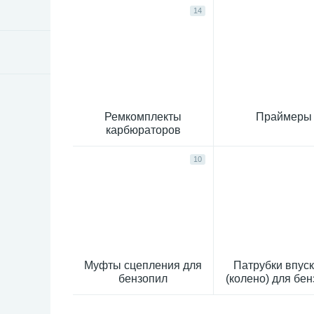
14
Ремкомплекты
Праймеры
карбюраторов
бензопил
10
Муфты сцепления для
Патрубки впус
бензопил
(колено) для бе