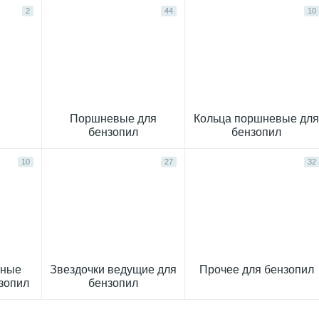
2
44
10
Поршневые для
Кольца поршневые дл
бензопил
бензопил
10
27
32
кные
Звездочки ведущие для
Прочее для бензопил
нзопил
бензопил