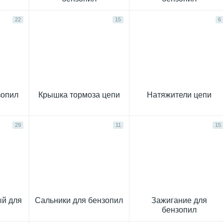
22
15
6
зопил
Крышка тормоза цепи
Натяжители цепи
29
11
15
ый для
Сальники для бензопил
Зажигание для
бензопил