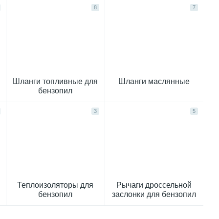
8
7
я
Шланги топливные для
Шланги маслянные
бензопил
3
5
Теплоизоляторы для
Рычаги дроссельной
бензопил
заслонки для бензопил