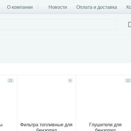
О компании
Новости
Оплата и доставка
К
21
4
12
ы
Фильтра топливные для
Глушители для
бензопил
бензопил