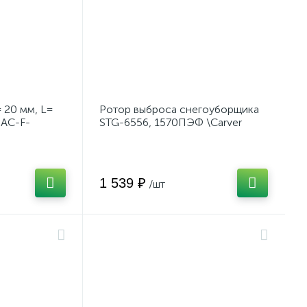
 20 мм, L=
Ротор выброса снегоуборщика
 AC-F-
STG-6556, 1570ПЭФ \Carver
rza
1 539 ₽
/шт