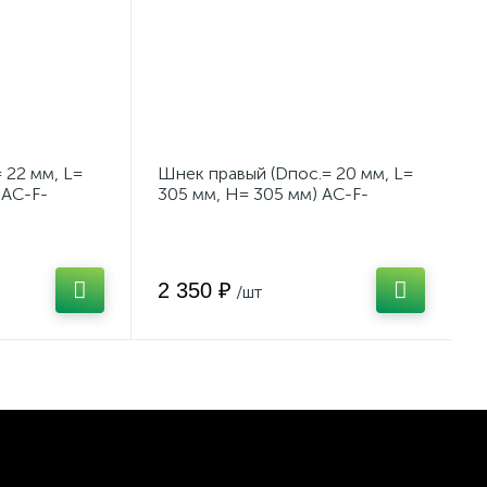
 22 мм, L=
Шнек правый (Dпос.= 20 мм, L=
 AC-F-
305 мм, H= 305 мм) AC-F-
rza
900E/900ET/1300E/1300ET
\Forza
2 350 ₽
/шт