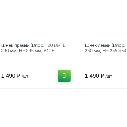
Шнек правый (Dпос.= 20 мм, L=
Шнек левый (Dпос.=
230 мм, H= 235 мм) AC-F-
230 мм, H= 235 мм)
650E/700/700EV \Forza
650E/700/700EV \Fo
1 490 ₽
1 490 ₽
/шт
/шт