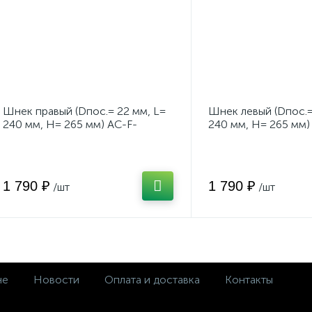
Шнек правый (Dпос.= 22 мм, L=
Шнек левый (Dпос.=
240 мм, H= 265 мм) AC-F-
240 мм, H= 265 мм)
700/700E/700EV \Forza
700/700E/700EV \Fo
1 790 ₽
1 790 ₽
/шт
/шт
не
Новости
Оплата и доставка
Контакты