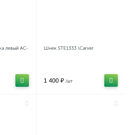
а левый AC-
Шнек STE1333 \Carver
1 400 ₽
/шт