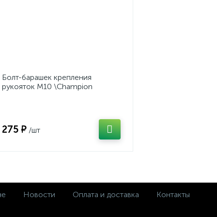
Болт-барашек крепления
рукояток М10 \Champion
PC9045F
275 ₽
/шт
не
Новости
Оплата и доставка
Контакты