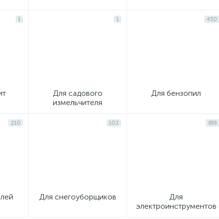
1
1
430
ит
Для садового
Для бензопил
измельчителя
210
102
699
елей
Для снегоуборщиков
Для
электроинструментов